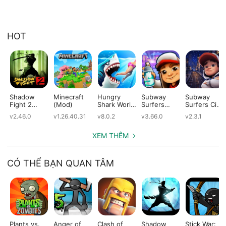
HOT
Shadow
Minecraft
Hungry
Subway
Subway
Fight 2
(Mod)
Shark World
Surfers
Surfers City
(Mod)
(Mod)
(Mod)
(Mod)
v2.46.0
v1.26.40.31
v8.0.2
v3.66.0
v2.3.1
XEM THÊM
CÓ THỂ BẠN QUAN TÂM
Plants vs.
Anger of
Clash of
Shadow
Stick War: