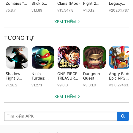
Zombies™
Stick 5
Clans (Mod)
Fight 2
Legacy
(Mod)
(Mod)
Special
(Mod)
v5.8.7
v1.1.89
v15.547.8
v1.0.12
v2026.1.787
Edition
(Mod)
XEM THÊM
TƯƠNG TỰ
Shadow
Ninja
ONE PIECE
Dungeon
Angry Birds
Fight 3
Turtles:
TREASURE
Quest
Epic RPG
(Mod)
Legends
CRUISE
(Mod)
(Mod)
v1.28.2
v1.27.1
v9.0.0
v3.3.1.0
v3.0.27463.4
(Mod)
(Mod)
XEM THÊM