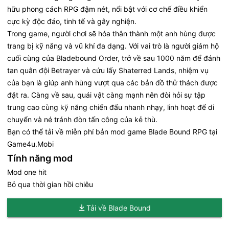
hữu phong cách RPG đậm nét, nổi bật với cơ chế điều khiển
cực kỳ độc đáo, tinh tế và gây nghiện.
Trong game, người chơi sẽ hóa thân thành một anh hùng được
trang bị kỹ năng và vũ khí đa dạng. Với vai trò là người giám hộ
cuối cùng của Bladebound Order, trở về sau 1000 năm để đánh
tan quân đội Betrayer và cứu lấy Shaterred Lands, nhiệm vụ
của bạn là giúp anh hùng vượt qua các bản đồ thử thách được
đặt ra. Càng về sau, quái vật càng mạnh nên đòi hỏi sự tập
trung cao cùng kỹ năng chiến đấu nhanh nhạy, linh hoạt để di
chuyển và né tránh đòn tấn công của kẻ thù.
Bạn có thể tải về miễn phí bản mod game Blade Bound RPG tại
Game4u.Mobi
Tính năng mod
Mod one hit
Bỏ qua thời gian hồi chiêu
Tải về Blade Bound