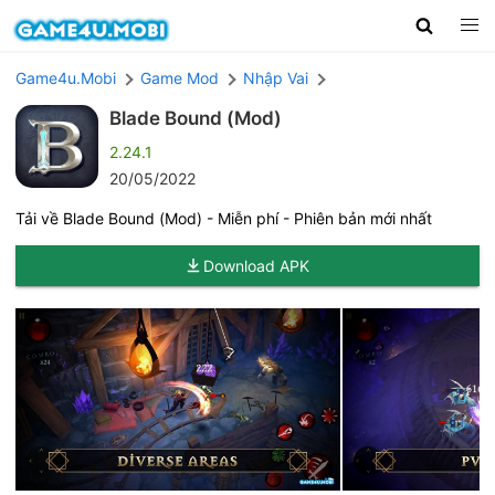
Game4u.Mobi
Game Mod
Nhập Vai
Blade Bound (Mod)
2.24.1
20/05/2022
Tải về Blade Bound (Mod) - Miễn phí - Phiên bản mới nhất
Download APK