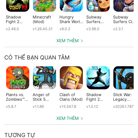
Shadow
Minecraft
Hungry
Subway
Subway
Fight 2
(Mod)
Shark World
Surfers
Surfers City
(Mod)
(Mod)
(Mod)
(Mod)
v2.46.0
v1.26.40.31
v8.0.2
v3.66.0
v2.3.1
XEM THÊM
CÓ THỂ BẠN QUAN TÂM
Plants vs.
Anger of
Clash of
Shadow
Stick War:
Zombies™
Stick 5
Clans (Mod)
Fight 2
Legacy
(Mod)
(Mod)
Special
(Mod)
v5.8.7
v1.1.89
v15.547.8
v1.0.12
v2026.1.787
Edition
(Mod)
XEM THÊM
TƯƠNG TỰ