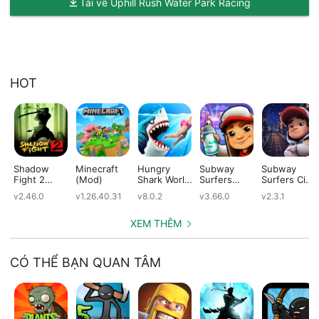
Tải về Uphill Rush Water Park Racing
HOT
Shadow
Minecraft
Hungry
Subway
Subway
Fight 2
(Mod)
Shark World
Surfers
Surfers City
(Mod)
(Mod)
(Mod)
(Mod)
v2.46.0
v1.26.40.31
v8.0.2
v3.66.0
v2.3.1
XEM THÊM
CÓ THỂ BẠN QUAN TÂM