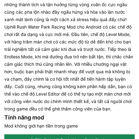
những thành tích và tận hưởng từng vòng xoắn ốc cực ngầu
cùng các pha lộn nhào đầy ngẫu hứng và hòa vào làn nước
xanh mát lành cũng là một cách xả stress hiệu quả đấy chứ!
Uphill Rush Water Park Racing Mod cho Android có các chế độ
chơi rất đa dạng và cực mới mẻ. Đầu tiên, chế độ Level Mode,
với hàng trăm màn chơi có các mức độ từ dễ đến khó cho bạn
trải nghiệm tất cả cảm giác khi đua và trượt nước. Tiếp theo là
Endless Mode, khi mà đường đua trở nên bất tận, thì chắc chắn
cảm giác thích thú cũng nhân lên. Với nhiều chướng ngại vật
hơn, buộc bạn phải thật nhanh nhạy để vượt qua mà không bị
va chạm, đây chính là cơ hội tốt nhất để tiến hành tập luyện
đấy. Cuối cùng, nhưng cũng không kém phần hấp dẫn, bạn có
thể vào chế độ Level Editor để có thể tự tạo một màn chơi mới
với công viên nước do chính mình thiết kế, và tất cả người chơi
trong game đều có thể ghé thăm công viên của bạn.
Tính năng mod
Mod không giới hạn tiền trong game