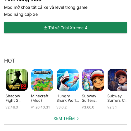
Mod mở khóa tất cả xe và level trong game
Mod nâng cấp xe
Tải về Trial Xtreme 4
HOT
Shadow
Minecraft
Hungry
Subway
Subway
Fight 2
(Mod)
Shark World
Surfers
Surfers City
(Mod)
(Mod)
(Mod)
(Mod)
v2.46.0
v1.26.40.31
v8.0.2
v3.66.0
v2.3.1
XEM THÊM