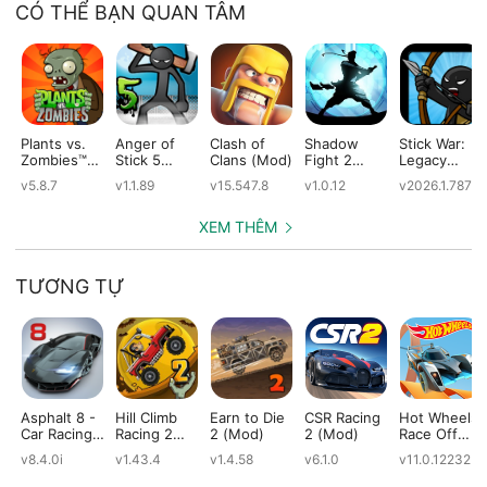
CÓ THỂ BẠN QUAN TÂM
Plants vs.
Anger of
Clash of
Shadow
Stick War:
Zombies™
Stick 5
Clans (Mod)
Fight 2
Legacy
(Mod)
(Mod)
Special
(Mod)
v5.8.7
v1.1.89
v15.547.8
v1.0.12
v2026.1.787
Edition
(Mod)
XEM THÊM
TƯƠNG TỰ
Asphalt 8 -
Hill Climb
Earn to Die
CSR Racing
Hot Wheels:
Car Racing
Racing 2
2 (Mod)
2 (Mod)
Race Off
Game
(Mod)
(Mod)
v8.4.0i
v1.43.4
v1.4.58
v6.1.0
v11.0.12232
(Mod)