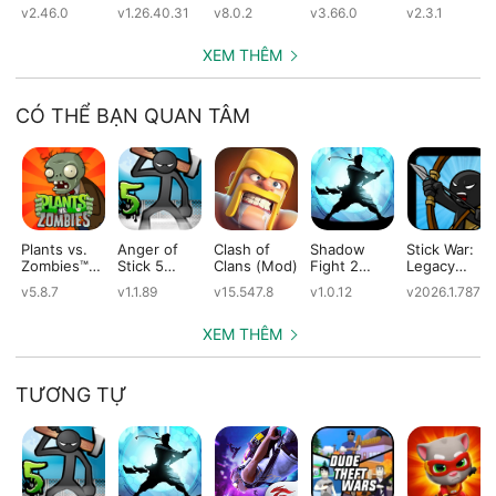
(Mod)
(Mod)
(Mod)
(Mod)
v2.46.0
v1.26.40.31
v8.0.2
v3.66.0
v2.3.1
XEM THÊM
CÓ THỂ BẠN QUAN TÂM
Plants vs.
Anger of
Clash of
Shadow
Stick War:
Zombies™
Stick 5
Clans (Mod)
Fight 2
Legacy
(Mod)
(Mod)
Special
(Mod)
v5.8.7
v1.1.89
v15.547.8
v1.0.12
v2026.1.787
Edition
(Mod)
XEM THÊM
TƯƠNG TỰ