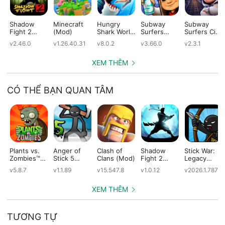
Shadow
Minecraft
Hungry
Subway
Subway
Fight 2
(Mod)
Shark World
Surfers
Surfers City
(Mod)
(Mod)
(Mod)
(Mod)
v2.46.0
v1.26.40.31
v8.0.2
v3.66.0
v2.3.1
XEM THÊM
CÓ THỂ BẠN QUAN TÂM
Plants vs.
Anger of
Clash of
Shadow
Stick War:
Zombies™
Stick 5
Clans (Mod)
Fight 2
Legacy
(Mod)
(Mod)
Special
(Mod)
v5.8.7
v1.1.89
v15.547.8
v1.0.12
v2026.1.787
Edition
(Mod)
XEM THÊM
TƯƠNG TỰ