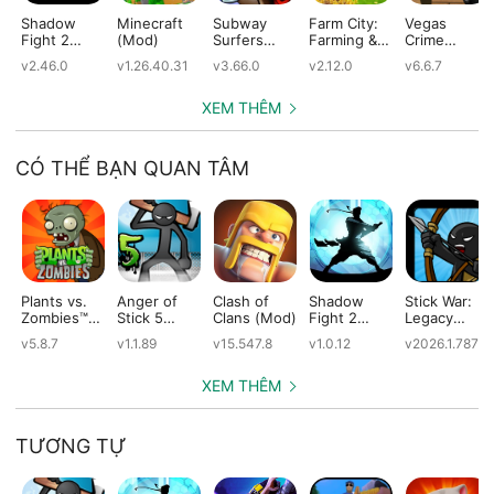
Shadow
Minecraft
Subway
Farm City:
Vegas
Fight 2
(Mod)
Surfers
Farming &
Crime
(Mod)
(Mod)
City Building
Simulator
v2.46.0
v1.26.40.31
v3.66.0
v2.12.0
v6.6.7
(Mod)
(Mod)
XEM THÊM
CÓ THỂ BẠN QUAN TÂM
Plants vs.
Anger of
Clash of
Shadow
Stick War:
Zombies™
Stick 5
Clans (Mod)
Fight 2
Legacy
(Mod)
(Mod)
Special
(Mod)
v5.8.7
v1.1.89
v15.547.8
v1.0.12
v2026.1.787
Edition
(Mod)
XEM THÊM
TƯƠNG TỰ