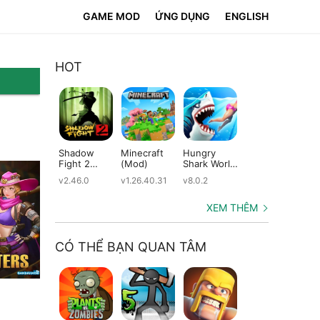
GAME MOD
ỨNG DỤNG
ENGLISH
HOT
Shadow
Minecraft
Hungry
Subway
Su
Fight 2
(Mod)
Shark World
Surfers
Su
(Mod)
(Mod)
(Mod)
(M
v2.46.0
v1.26.40.31
v8.0.2
v3.66.0
v2.
XEM THÊM
CÓ THỂ BẠN QUAN TÂM