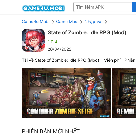
Game4u.Mobi
Game Mod
Nhập Vai
State of Zombie: Idle RPG (Mod)
1.9.4
28/04/2022
Tải về State of Zombie: Idle RPG (Mod) - Miễn phí - Phiê
PHIÊN BẢN MỚI NHẤT