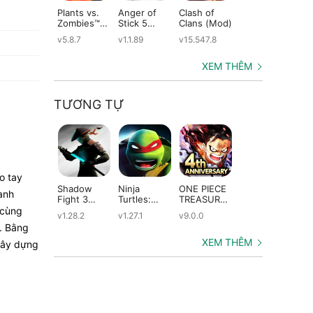
Plants vs.
Anger of
Clash of
Shadow
St
Zombies™
Stick 5
Clans (Mod)
Fight 2
Le
(Mod)
(Mod)
Special
(M
v5.8.7
v1.1.89
v15.547.8
v1.0.12
v2
Edition
(Mod)
XEM THÊM
TƯƠNG TỰ
o tay
Shadow
Ninja
ONE PIECE
Dungeon
An
anh
Fight 3
Turtles:
TREASURE
Quest
Ep
(Mod)
Legends
CRUISE
(Mod)
(M
 cùng
v1.28.2
v1.27.1
v9.0.0
v3.3.1.0
v3
(Mod)
(Mod)
i. Bằng
XEM THÊM
 xây dựng