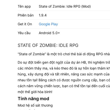
Tên app
State of Zombie: Idle RPG (Mod)
Phiên bản
1.9.4
Get it On
Google Play
Yêu cầu
Android 5.0+
STATE OF ZOMBIE: IDLE RPG
“State of Zombie” là một trò chơi thẻ bài di động RPG nhà
Do sự đột biến gen đột ngột của dự án HB, thí nghiệm trở 
các nhóm thây ma, và kéo theo đó là sự hỗn loạn thảm kh
hùng, xây dựng đội và tất nhiên, nâng cao sức mạnh của 
nhau tồn tại! Bằng cách có được nguồn cung cấp, bạn có 
cách nắm vững chiến lược, bạn có thể tồn tại đến cuối c
một thế giới hòa bình!
Tính năng mod
Mod hệ số sát thương