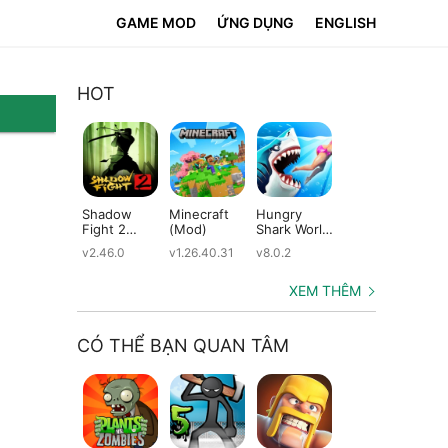
GAME MOD
ỨNG DỤNG
ENGLISH
HOT
Shadow
Minecraft
Hungry
Subway
Su
Fight 2
(Mod)
Shark World
Surfers
Su
(Mod)
(Mod)
(Mod)
(M
v2.46.0
v1.26.40.31
v8.0.2
v3.66.0
v2.
XEM THÊM
CÓ THỂ BẠN QUAN TÂM