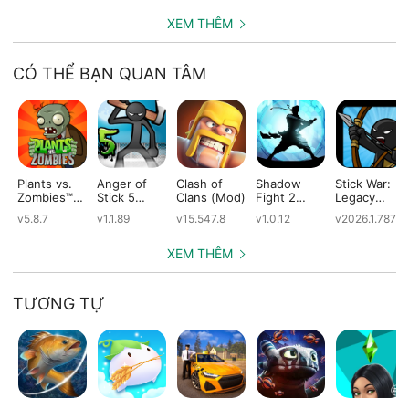
XEM THÊM
CÓ THỂ BẠN QUAN TÂM
Plants vs.
Anger of
Clash of
Shadow
Stick War:
Zombies™
Stick 5
Clans (Mod)
Fight 2
Legacy
(Mod)
(Mod)
Special
(Mod)
v5.8.7
v1.1.89
v15.547.8
v1.0.12
v2026.1.787
Edition
(Mod)
XEM THÊM
TƯƠNG TỰ