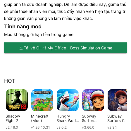
giúp anh ta cứu doanh nghiệp. Để làm được điều này, game thủ
sẽ phải thuê nhân viên mới, thúc đẩy nhân viên hiện tại, trang trí
không gian văn phòng và làm nhiều việc khác.
Tính năng mod
Mod không giới hạn tiền trong game
Tải về OH~! My Office - Boss Simulation Game
HOT
Shadow
Minecraft
Hungry
Subway
Subway
Fight 2
(Mod)
Shark World
Surfers
Surfers City
(Mod)
(Mod)
(Mod)
(Mod)
v2.46.0
v1.26.40.31
v8.0.2
v3.66.0
v2.3.1