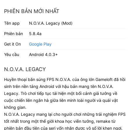
PHIÊN BẢN MỚI NHẤT
Tên app
N.O.V.A. Legacy (Mod)
Phiên bản
5.8.4a
Get it On
Google Play
Yêu cầu
Android 4.0.3+
N.O.V.A. LEGACY
Huyền thoại bắn súng FPS N.O.V.A. của ông lớn Gameloft đã hồi
sinh trên nền tảng Android với hậu bản mang tên N.O.V.A.
Legacy. Trò chơi tiếp tục tái hiện một bối cảnh giả tưởng về
cuộc chiến liên ngân hà giữa liên minh loài người và quái vật
không gian.
N.O.V.A. Legacy mang lại cho người chơi những trải nghiệm FPS
tốt nhất trong một thế giới khoa học viễn tưởng, remake từ
phiên bản đầu tiên của seri vốn nhận được vô số lời khen ngợi.