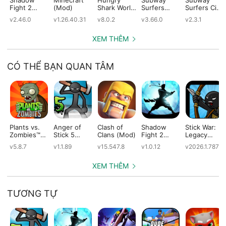
Fight 2
(Mod)
Shark World
Surfers
Surfers City
(Mod)
(Mod)
(Mod)
(Mod)
v2.46.0
v1.26.40.31
v8.0.2
v3.66.0
v2.3.1
XEM THÊM
CÓ THỂ BẠN QUAN TÂM
Plants vs.
Anger of
Clash of
Shadow
Stick War:
Zombies™
Stick 5
Clans (Mod)
Fight 2
Legacy
(Mod)
(Mod)
Special
(Mod)
v5.8.7
v1.1.89
v15.547.8
v1.0.12
v2026.1.787
Edition
(Mod)
XEM THÊM
TƯƠNG TỰ