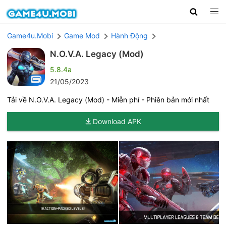
Game4u.Mobi
Game Mod
Hành Động
N.O.V.A. Legacy (Mod)
5.8.4a
21/05/2023
Tải về N.O.V.A. Legacy (Mod) - Miễn phí - Phiên bản mới nhất
Download APK