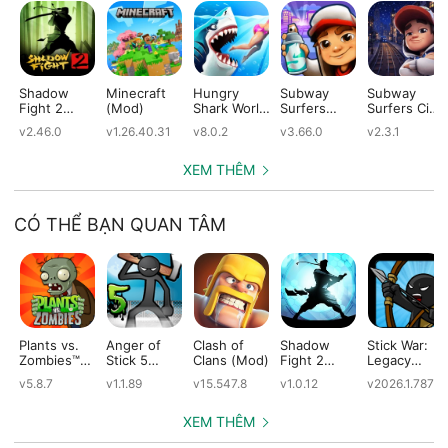
Shadow
Minecraft
Hungry
Subway
Subway
Fight 2
(Mod)
Shark World
Surfers
Surfers City
(Mod)
(Mod)
(Mod)
(Mod)
v2.46.0
v1.26.40.31
v8.0.2
v3.66.0
v2.3.1
XEM THÊM
CÓ THỂ BẠN QUAN TÂM
Plants vs.
Anger of
Clash of
Shadow
Stick War:
Zombies™
Stick 5
Clans (Mod)
Fight 2
Legacy
(Mod)
(Mod)
Special
(Mod)
v5.8.7
v1.1.89
v15.547.8
v1.0.12
v2026.1.787
Edition
(Mod)
XEM THÊM