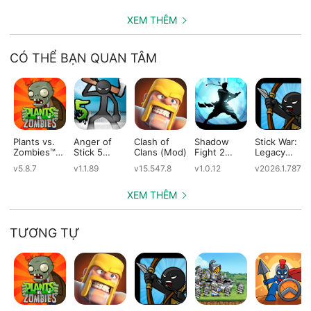
XEM THÊM
CÓ THỂ BẠN QUAN TÂM
Plants vs.
Anger of
Clash of
Shadow
Stick War:
Zombies™
Stick 5
Clans (Mod)
Fight 2
Legacy
(Mod)
(Mod)
Special
(Mod)
v5.8.7
v1.1.89
v15.547.8
v1.0.12
v2026.1.787
Edition
(Mod)
XEM THÊM
TƯƠNG TỰ