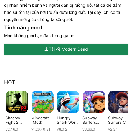
dị nhân nhiễm bệnh và người dân bị ruồng bỏ, tất cả để đảm
bảo sự tồn tại của nơi trú ẩn dưới lòng đất. Tại đây, chỉ có tài
nguyên mới giúp chúng ta sống sót.
Tính năng mod
Mod không giới hạn đạn trong game
Tải về Modern Dead
HOT
Shadow
Minecraft
Hungry
Subway
Subway
Fight 2
(Mod)
Shark World
Surfers
Surfers City
(Mod)
(Mod)
(Mod)
(Mod)
v2.46.0
v1.26.40.31
v8.0.2
v3.66.0
v2.3.1