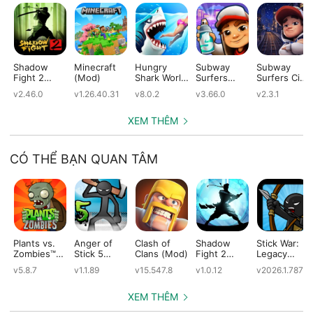
Shadow
Minecraft
Hungry
Subway
Subway
Fight 2
(Mod)
Shark World
Surfers
Surfers City
(Mod)
(Mod)
(Mod)
(Mod)
v2.46.0
v1.26.40.31
v8.0.2
v3.66.0
v2.3.1
XEM THÊM
CÓ THỂ BẠN QUAN TÂM
Plants vs.
Anger of
Clash of
Shadow
Stick War:
Zombies™
Stick 5
Clans (Mod)
Fight 2
Legacy
(Mod)
(Mod)
Special
(Mod)
v5.8.7
v1.1.89
v15.547.8
v1.0.12
v2026.1.787
Edition
(Mod)
XEM THÊM