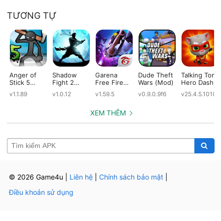
TƯƠNG TỰ
Anger of
Shadow
Garena
Dude Theft
Talking Tom
Stick 5
Fight 2
Free Fire
Wars (Mod)
Hero Dash
(Mod)
Special
(Mod)
(Mod)
v1.1.89
v1.0.12
v1.59.5
v0.9.0.9f6
v25.4.5.10109
Edition
(Mod)
XEM THÊM
© 2026 Game4u
|
Liên hệ
|
Chính sách bảo mật
|
Điều khoản sử dụng