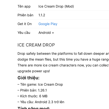
Tên app
Ice Cream Drop (Mod)
Phiên bản
1.1.2
Get it On
Google Play
Yêu cầu
Android +
ICE CREAM DROP
Drop safely between the platforms to fall down deeper an
dodge the mean flies, but this time you have a huge rang
There are more ice cream characters now, you can collect 
upgrade power ups!
Giới thiệu:
– Tên game: Ice Cream Drop
– Phiên bản: 1.26.1
– Kích thước: 6 MB
– Yêu cầu: Android 2.3 trở lên
Tính năng mod: