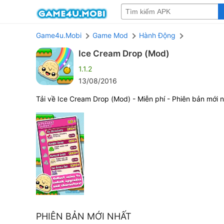
Game4u.Mobi
Game Mod
Hành Động
Ice Cream Drop (Mod)
1.1.2
13/08/2016
Tải về Ice Cream Drop (Mod) - Miễn phí - Phiên bản mới 
PHIÊN BẢN MỚI NHẤT