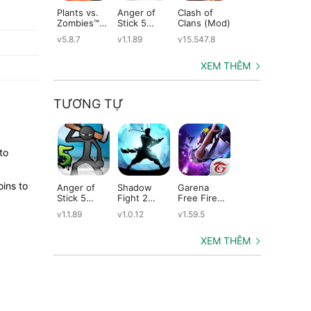
Plants vs.
Anger of
Clash of
Shadow
St
Zombies™
Stick 5
Clans (Mod)
Fight 2
Le
(Mod)
(Mod)
Special
(M
v5.8.7
v1.1.89
v15.547.8
v1.0.12
v2
Edition
(Mod)
XEM THÊM
TƯƠNG TỰ
to
oins to
Anger of
Shadow
Garena
Dude Theft
Ta
Stick 5
Fight 2
Free Fire
Wars (Mod)
He
(Mod)
Special
(Mod)
(M
v1.1.89
v1.0.12
v1.59.5
v0.9.0.9f6
v2
Edition
(Mod)
XEM THÊM