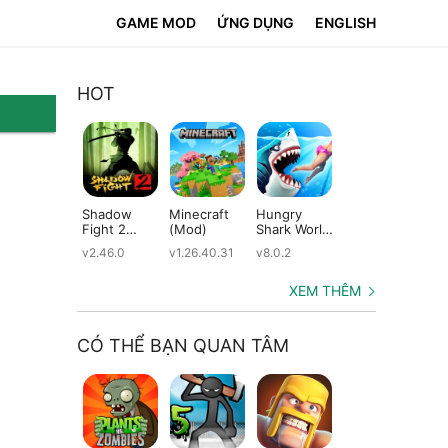
GAME MOD
ỨNG DỤNG
ENGLISH
HOT
Shadow
Minecraft
Hungry
Subway
Su
Fight 2
(Mod)
Shark World
Surfers
Su
(Mod)
(Mod)
(Mod)
(M
v2.46.0
v1.26.40.31
v8.0.2
v3.66.0
v2.
XEM THÊM
CÓ THỂ BẠN QUAN TÂM