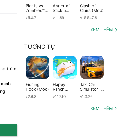
Plants vs.
Anger of
Clash of
Shadow
St
Zombies™
Stick 5
Clans (Mod)
Fight 2
Le
(Mod)
(Mod)
Special
(M
v5.8.7
v1.1.89
v15.547.8
v1.0.12
v2
Edition
(Mod)
XEM THÊM
TƯƠNG TỰ
ông trùm
 mình
Fishing
Happy
Taxi Car
Dragons:
Th
Hook (Mod)
Ranch
Simulator :
Rise of Berk
Mo
òng
(Mod)
EVO (Mod)
(Mod)
(M
v2.6.8
v1.17.10
v1.3.26
v1.62.6
v5
.
XEM THÊM