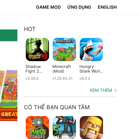
GAME MOD
ỨNG DỤNG
ENGLISH
HOT
Shadow
Minecraft
Hungry
Subway
Su
Fight 2
(Mod)
Shark World
Surfers
Su
(Mod)
(Mod)
(Mod)
(M
v2.46.0
v1.26.40.31
v8.0.2
v3.66.0
v2.
XEM THÊM
CÓ THỂ BẠN QUAN TÂM