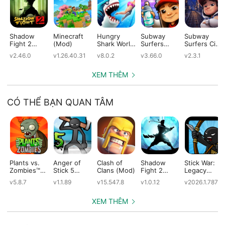
Shadow
Minecraft
Hungry
Subway
Subway
Fight 2
(Mod)
Shark World
Surfers
Surfers City
(Mod)
(Mod)
(Mod)
(Mod)
v2.46.0
v1.26.40.31
v8.0.2
v3.66.0
v2.3.1
XEM THÊM
CÓ THỂ BẠN QUAN TÂM
Plants vs.
Anger of
Clash of
Shadow
Stick War:
Zombies™
Stick 5
Clans (Mod)
Fight 2
Legacy
(Mod)
(Mod)
Special
(Mod)
v5.8.7
v1.1.89
v15.547.8
v1.0.12
v2026.1.787
Edition
(Mod)
XEM THÊM