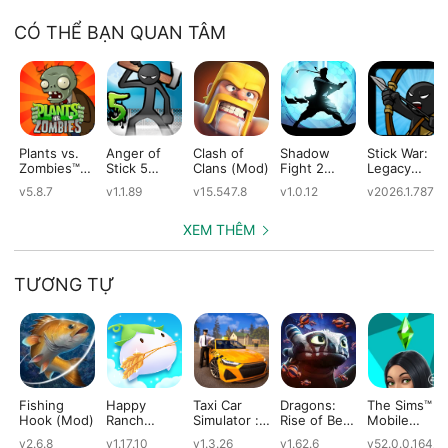
CÓ THỂ BẠN QUAN TÂM
Plants vs.
Anger of
Clash of
Shadow
Stick War:
Zombies™
Stick 5
Clans (Mod)
Fight 2
Legacy
(Mod)
(Mod)
Special
(Mod)
v5.8.7
v1.1.89
v15.547.8
v1.0.12
v2026.1.787
Edition
(Mod)
XEM THÊM
TƯƠNG TỰ
Fishing
Happy
Taxi Car
Dragons:
The Sims™
Hook (Mod)
Ranch
Simulator :
Rise of Berk
Mobile
(Mod)
EVO (Mod)
(Mod)
(Mod)
v2.6.8
v1.17.10
v1.3.26
v1.62.6
v52.0.0.1642