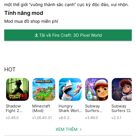
một thế giới “vuông thành sắc cạnh” cực kỳ độc đáo, vui nhộn.
Tính năng mod
Mod mua đồ shop miễn phí
Tải về Fire Craft: 3D Pixel World
HOT
Shadow
Minecraft
Hungry
Subway
Subway
Fight 2
(Mod)
Shark World
Surfers
Surfers City
(Mod)
(Mod)
(Mod)
(Mod)
v2.46.0
v1.26.40.31
v8.0.2
v3.66.0
v2.3.1
XEM THÊM