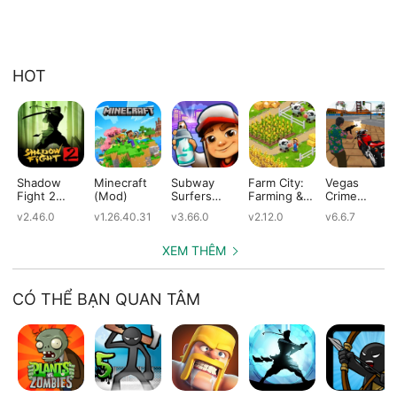
HOT
Shadow
Minecraft
Subway
Farm City:
Vegas
Fight 2
(Mod)
Surfers
Farming &
Crime
(Mod)
(Mod)
City Building
Simulator
v2.46.0
v1.26.40.31
v3.66.0
v2.12.0
v6.6.7
(Mod)
(Mod)
XEM THÊM
CÓ THỂ BẠN QUAN TÂM