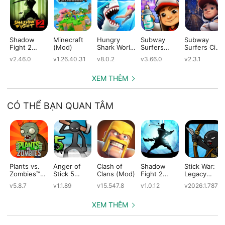
Shadow
Minecraft
Hungry
Subway
Subway
Fight 2
(Mod)
Shark World
Surfers
Surfers City
(Mod)
(Mod)
(Mod)
(Mod)
v2.46.0
v1.26.40.31
v8.0.2
v3.66.0
v2.3.1
XEM THÊM
CÓ THỂ BẠN QUAN TÂM
Plants vs.
Anger of
Clash of
Shadow
Stick War:
Zombies™
Stick 5
Clans (Mod)
Fight 2
Legacy
(Mod)
(Mod)
Special
(Mod)
v5.8.7
v1.1.89
v15.547.8
v1.0.12
v2026.1.787
Edition
(Mod)
XEM THÊM