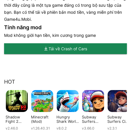
thời đây cũng là một tựa game đáng có trong bộ sưu tập của
bạn. Bạn có thể tải về phiên bản mod tiền, vàng miễn phí trên
Game4u.Mobi.
Tính năng mod
Mod không giới hạn tiền, kim cương trong game
Tải về Crash of Cars
HOT
Shadow
Minecraft
Hungry
Subway
Subway
Fight 2
(Mod)
Shark World
Surfers
Surfers City
(Mod)
(Mod)
(Mod)
(Mod)
v2.46.0
v1.26.40.31
v8.0.2
v3.66.0
v2.3.1