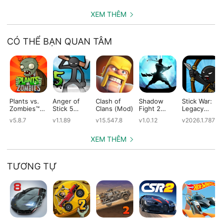
XEM THÊM
CÓ THỂ BẠN QUAN TÂM
Plants vs.
Anger of
Clash of
Shadow
Stick War:
Zombies™
Stick 5
Clans (Mod)
Fight 2
Legacy
(Mod)
(Mod)
Special
(Mod)
v5.8.7
v1.1.89
v15.547.8
v1.0.12
v2026.1.787
Edition
(Mod)
XEM THÊM
TƯƠNG TỰ