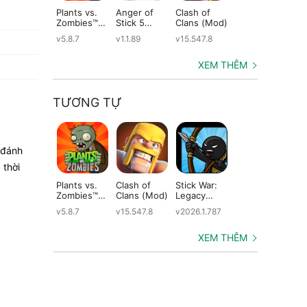
Plants vs.
Anger of
Clash of
Shadow
St
Zombies™
Stick 5
Clans (Mod)
Fight 2
Le
(Mod)
(Mod)
Special
(M
v5.8.7
v1.1.89
v15.547.8
v1.0.12
v2
Edition
(Mod)
XEM THÊM
TƯƠNG TỰ
 đánh
 thời
Plants vs.
Clash of
Stick War:
Kingdom
Sti
Zombies™
Clans (Mod)
Legacy
Wars (Mod)
Wa
(Mod)
(Mod)
Le
v5.8.7
v15.547.8
v2026.1.787
v4.3.1
v2.
(M
XEM THÊM