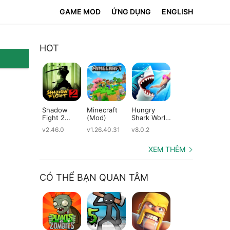
GAME MOD
ỨNG DỤNG
ENGLISH
HOT
Shadow
Minecraft
Hungry
Subway
Su
Fight 2
(Mod)
Shark World
Surfers
Su
(Mod)
(Mod)
(Mod)
(M
v2.46.0
v1.26.40.31
v8.0.2
v3.66.0
v2.
XEM THÊM
CÓ THỂ BẠN QUAN TÂM