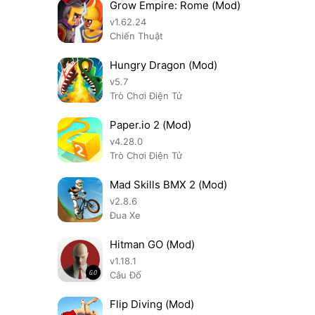
Grow Empire: Rome (Mod)
v1.62.24
Chiến Thuật
Hungry Dragon (Mod)
v5.7
Trò Chơi Điện Tử
Paper.io 2 (Mod)
v4.28.0
Trò Chơi Điện Tử
Mad Skills BMX 2 (Mod)
v2.8.6
Đua Xe
Hitman GO (Mod)
v1.18.1
Câu Đố
Flip Diving (Mod)