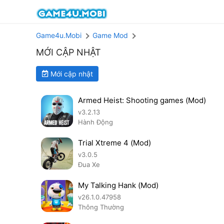
Game4u.Mobi
Game Mod
MỚI CẬP NHẬT
Mới cập nhật
Armed Heist: Shooting games (Mod)
v3.2.13
Hành Động
Trial Xtreme 4 (Mod)
v3.0.5
Đua Xe
My Talking Hank (Mod)
v26.1.0.47958
Thông Thường