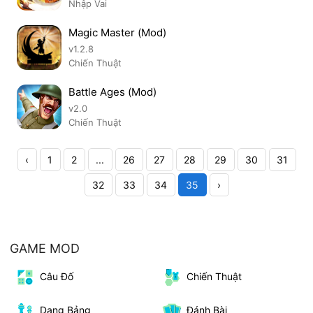
Nhập Vai
Magic Master (Mod)
v1.2.8
Chiến Thuật
Battle Ages (Mod)
v2.0
Chiến Thuật
‹
1
2
...
26
27
28
29
30
31
32
33
34
35
›
GAME MOD
Câu Đố
Chiến Thuật
Dạng Bảng
Đánh Bài