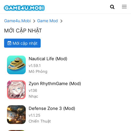
Game4u.Mobi
Game Mod
MỚI CẬP NHẬT
Mới cập nhật
Nautical Life (Mod)
v1.59.1
Mô Phỏng
Zyon RhythmGame (Mod)
v136
Nhạc
Defense Zone 3 (Mod)
v1.1.25
Chiến Thuật