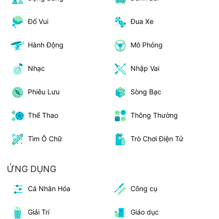
Đố Vui
Đua Xe
Hành Động
Mô Phỏng
Nhạc
Nhập Vai
Phiêu Lưu
Sòng Bạc
Thể Thao
Thông Thường
Tìm Ô Chữ
Trò Chơi Điện Tử
ỨNG DỤNG
Cá Nhân Hóa
Công cụ
Giải Trí
Giáo dục