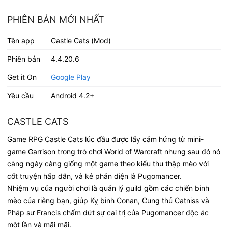
PHIÊN BẢN MỚI NHẤT
Tên app
Castle Cats (Mod)
Phiên bản
4.4.20.6
Get it On
Google Play
Yêu cầu
Android 4.2+
CASTLE CATS
Game RPG Castle Cats lúc đầu được lấy cảm hứng từ mini-
game Garrison trong trò chơi World of Warcraft nhưng sau đó nó
càng ngày càng giống một game theo kiểu thu thập mèo với
cốt truyện hấp dẫn, và kẻ phản diện là Pugomancer.
Nhiệm vụ của người chơi là quản lý guild gồm các chiến binh
mèo của riêng bạn, giúp Kỵ binh Conan, Cung thủ Catniss và
Pháp sư Francis chấm dứt sự cai trị của Pugomancer độc ác
một lần và mãi mãi.