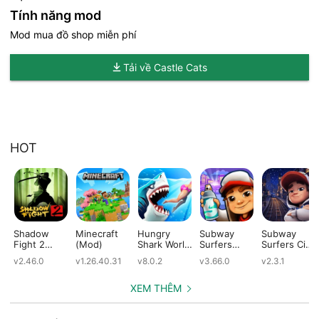
Tính năng mod
Mod mua đồ shop miễn phí
Tải về Castle Cats
HOT
Shadow
Minecraft
Hungry
Subway
Subway
Fight 2
(Mod)
Shark World
Surfers
Surfers City
(Mod)
(Mod)
(Mod)
(Mod)
v2.46.0
v1.26.40.31
v8.0.2
v3.66.0
v2.3.1
XEM THÊM