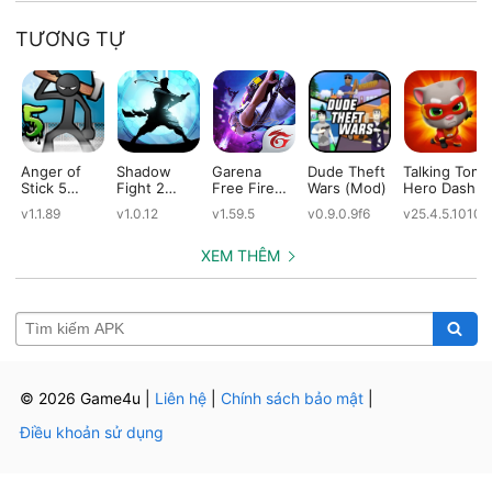
TƯƠNG TỰ
Anger of
Shadow
Garena
Dude Theft
Talking Tom
Stick 5
Fight 2
Free Fire
Wars (Mod)
Hero Dash
(Mod)
Special
(Mod)
(Mod)
v1.1.89
v1.0.12
v1.59.5
v0.9.0.9f6
v25.4.5.10109
Edition
(Mod)
XEM THÊM
© 2026 Game4u
|
Liên hệ
|
Chính sách bảo mật
|
Điều khoản sử dụng