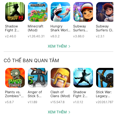
Shadow
Minecraft
Hungry
Subway
Subway
Fight 2
(Mod)
Shark World
Surfers
Surfers City
(Mod)
(Mod)
(Mod)
(Mod)
v2.46.0
v1.26.40.31
v8.0.2
v3.66.0
v2.3.1
XEM THÊM
CÓ THỂ BẠN QUAN TÂM
Plants vs.
Anger of
Clash of
Shadow
Stick War:
Zombies™
Stick 5
Clans (Mod)
Fight 2
Legacy
(Mod)
(Mod)
Special
(Mod)
v5.8.7
v1.1.89
v15.547.8
v1.0.12
v2026.1.787
Edition
(Mod)
XEM THÊM