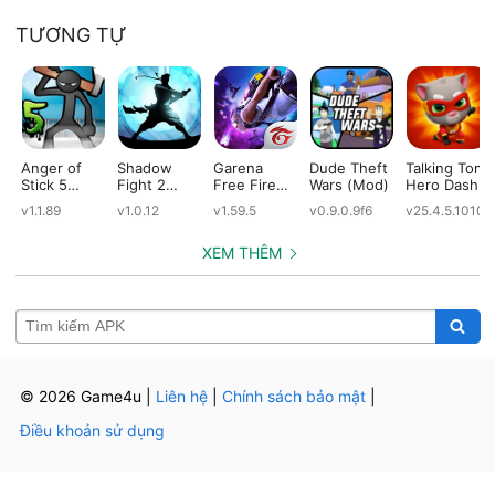
TƯƠNG TỰ
Anger of
Shadow
Garena
Dude Theft
Talking Tom
Stick 5
Fight 2
Free Fire
Wars (Mod)
Hero Dash
(Mod)
Special
(Mod)
(Mod)
v1.1.89
v1.0.12
v1.59.5
v0.9.0.9f6
v25.4.5.10109
Edition
(Mod)
XEM THÊM
© 2026 Game4u
|
Liên hệ
|
Chính sách bảo mật
|
Điều khoản sử dụng