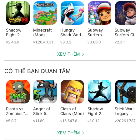
Shadow
Minecraft
Hungry
Subway
Subway
Fight 2
(Mod)
Shark World
Surfers
Surfers City
(Mod)
(Mod)
(Mod)
(Mod)
v2.46.0
v1.26.40.31
v8.0.2
v3.66.0
v2.3.1
XEM THÊM
CÓ THỂ BẠN QUAN TÂM
Plants vs.
Anger of
Clash of
Shadow
Stick War:
Zombies™
Stick 5
Clans (Mod)
Fight 2
Legacy
(Mod)
(Mod)
Special
(Mod)
v5.8.7
v1.1.89
v15.547.8
v1.0.12
v2026.1.787
Edition
(Mod)
XEM THÊM