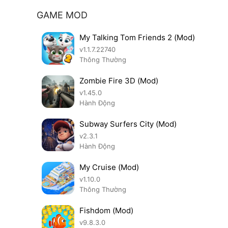
GAME MOD
My Talking Tom Friends 2 (Mod)
v1.1.7.22740
Thông Thường
Zombie Fire 3D (Mod)
v1.45.0
Hành Động
Subway Surfers City (Mod)
v2.3.1
Hành Động
My Cruise (Mod)
v1.10.0
Thông Thường
Fishdom (Mod)
v9.8.3.0