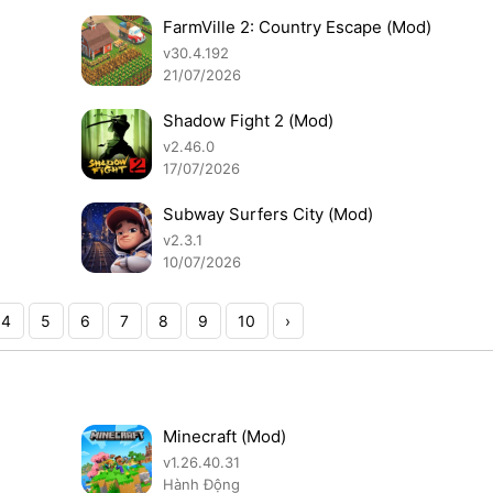
FarmVille 2: Country Escape (Mod)
v30.4.192
21/07/2026
Shadow Fight 2 (Mod)
v2.46.0
17/07/2026
Subway Surfers City (Mod)
v2.3.1
10/07/2026
4
5
6
7
8
9
10
›
Minecraft (Mod)
v1.26.40.31
Hành Động