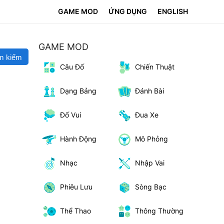
GAME MOD
ỨNG DỤNG
ENGLISH
GAME MOD
m kiếm
Câu Đố
Chiến Thuật
Dạng Bảng
Đánh Bài
Đố Vui
Đua Xe
Hành Động
Mô Phỏng
Nhạc
Nhập Vai
Phiêu Lưu
Sòng Bạc
Thể Thao
Thông Thường