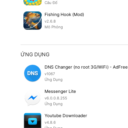
Câu Đố
Fishing Hook (Mod)
v2.6.8
Mô Phỏng
ỨNG DỤNG
DNS Changer (no root 3G/WiFi) - AdFree
v1067
Ứng Dụng
Messenger Lite
v6.0.0.8.255
Ứng Dụng
Youtube Downloader
v4.8.6