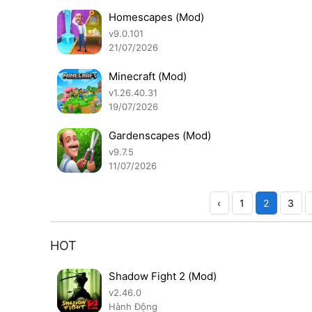
Homescapes (Mod)
v9.0.101
21/07/2026
Minecraft (Mod)
v1.26.40.31
19/07/2026
Gardenscapes (Mod)
v9.7.5
11/07/2026
‹
1
2
3
HOT
Shadow Fight 2 (Mod)
v2.46.0
Hành Động