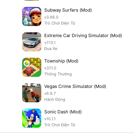
Subway Surfers (Mod)
v3.66.0
Trò Chơi Điện Tử
Extreme Car Driving Simulator (Mod)
v7.13.1
Đua Xe
Township (Mod)
v37.1.0
Thông Thường
Vegas Crime Simulator (Mod)
v6.6.7
Hành Động
Sonic Dash (Mod)
v10.1.1
Trò Chơi Điện Tử