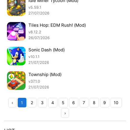
Idle Miner Tycoon (Mod)
v5.59.1
27/07/2026
Tiles Hop: EDM Rush! (Mod)
v8.12.2
26/07/2026
Sonic Dash (Mod)
v10.1.1
21/07/2026
Township (Mod)
v37.1.0
21/07/2026
‹
1
2
3
4
5
6
7
8
9
10
›