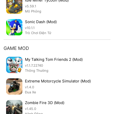
Idle Miner Tycoon (Mod)
v5.59.1
Mô Phỏng
Sonic Dash (Mod)
v10.1.1
Trò Chơi Điện Tử
GAME MOD
My Talking Tom Friends 2 (Mod)
v1.1.7.22740
Thông Thường
Extreme Motorcycle Simulator (Mod)
v1.4.0
Đua Xe
Zombie Fire 3D (Mod)
v1.45.0
Hành Động