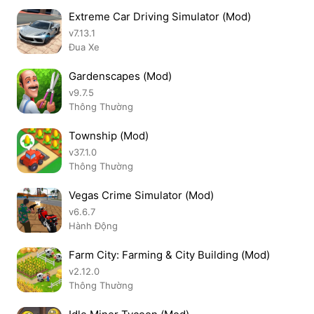
Extreme Car Driving Simulator (Mod)
v7.13.1
Đua Xe
Gardenscapes (Mod)
v9.7.5
Thông Thường
Township (Mod)
v37.1.0
Thông Thường
Vegas Crime Simulator (Mod)
v6.6.7
Hành Động
Farm City: Farming & City Building (Mod)
v2.12.0
Thông Thường