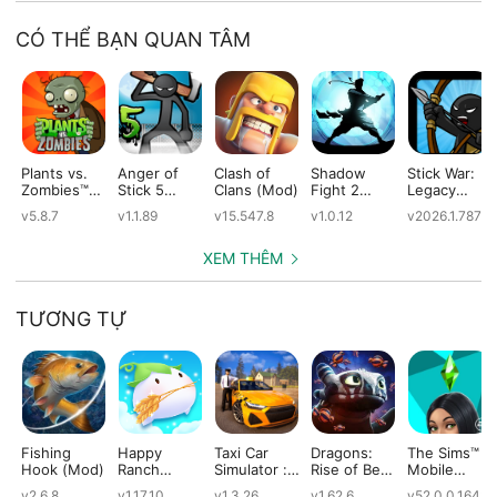
CÓ THỂ BẠN QUAN TÂM
Plants vs.
Anger of
Clash of
Shadow
Stick War:
Zombies™
Stick 5
Clans (Mod)
Fight 2
Legacy
(Mod)
(Mod)
Special
(Mod)
v5.8.7
v1.1.89
v15.547.8
v1.0.12
v2026.1.787
Edition
(Mod)
XEM THÊM
TƯƠNG TỰ
Fishing
Happy
Taxi Car
Dragons:
The Sims™
Hook (Mod)
Ranch
Simulator :
Rise of Berk
Mobile
(Mod)
EVO (Mod)
(Mod)
(Mod)
v2.6.8
v1.17.10
v1.3.26
v1.62.6
v52.0.0.1642