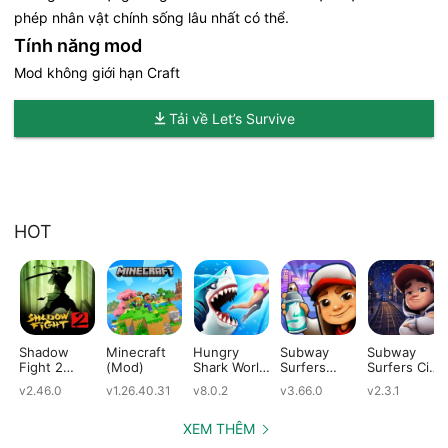
phép nhân vật chính sống lâu nhất có thể.
Tính năng mod
Mod không giới hạn Craft
Tải về Let’s Survive
HOT
Shadow
Minecraft
Hungry
Subway
Subway
Fight 2
(Mod)
Shark World
Surfers
Surfers City
(Mod)
(Mod)
(Mod)
(Mod)
v2.46.0
v1.26.40.31
v8.0.2
v3.66.0
v2.3.1
XEM THÊM