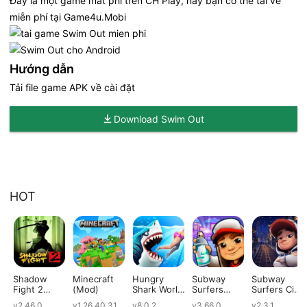
Đây là một game mất phí trên CH Play, nay bạn có thể tải về
miễn phí tại Game4u.Mobi
Hướng dẫn
Tải file game APK về cài đặt
Download Swim Out
HOT
Shadow
Minecraft
Hungry
Subway
Subway
Fight 2
(Mod)
Shark World
Surfers
Surfers City
(Mod)
(Mod)
(Mod)
(Mod)
v2.46.0
v1.26.40.31
v8.0.2
v3.66.0
v2.3.1