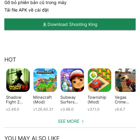
Gỡ bỏ phiên bản cũ trong máy
Tải file APK về cài đặt
Download Shooting King
HOT
Shadow
Minecraft
Subway
Township
Vegas
Fight 2
(Mod)
Surfers
(Mod)
Crime
(Mod)
(Mod)
Simulator
v2.46.0
v1.26.40.31
v3.66.0
v37.1.0
v6.6.7
(Mod)
SEE MORE
YOU MAY ALSO LIKE