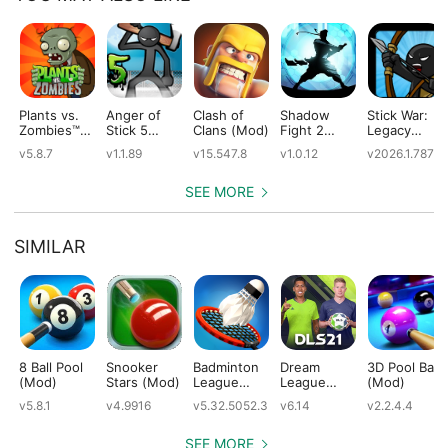
Plants vs.
Anger of
Clash of
Shadow
Stick War:
Zombies™
Stick 5
Clans (Mod)
Fight 2
Legacy
(Mod)
(Mod)
Special
(Mod)
v5.8.7
v1.1.89
v15.547.8
v1.0.12
v2026.1.787
Edition
(Mod)
SEE MORE
SIMILAR
8 Ball Pool
Snooker
Badminton
Dream
3D Pool Ball
(Mod)
Stars (Mod)
League
League
(Mod)
(Mod)
Soccer 2021
v5.8.1
v4.9916
v5.32.5052.3
v6.14
v2.2.4.4
(Mod)
SEE MORE