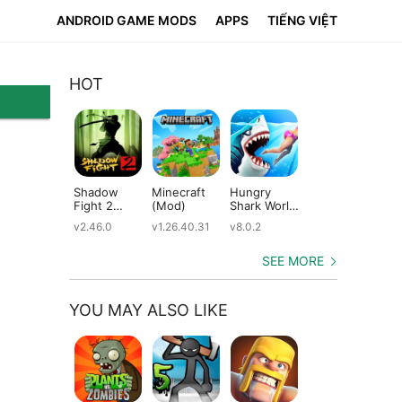
ANDROID GAME MODS
APPS
TIẾNG VIỆT
HOT
Shadow
Minecraft
Hungry
Subway
Su
Fight 2
(Mod)
Shark World
Surfers
Su
(Mod)
(Mod)
(Mod)
(M
v2.46.0
v1.26.40.31
v8.0.2
v3.66.0
v2.
SEE MORE
YOU MAY ALSO LIKE