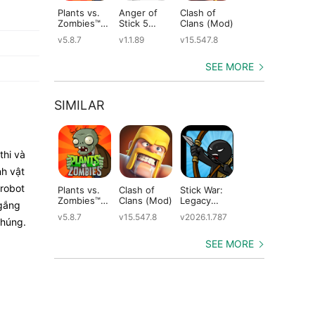
Plants vs.
Anger of
Clash of
Shadow
St
Zombies™
Stick 5
Clans (Mod)
Fight 2
Le
(Mod)
(Mod)
Special
(M
v5.8.7
v1.1.89
v15.547.8
v1.0.12
v2
Edition
(Mod)
SEE MORE
SIMILAR
thi và
nh vật
 robot
Plants vs.
Clash of
Stick War:
Kingdom
Sti
Zombies™
Clans (Mod)
Legacy
Wars (Mod)
Wa
 gắng
(Mod)
(Mod)
Le
v5.8.7
v15.547.8
v2026.1.787
v4.3.1
v2.
chúng.
(M
SEE MORE