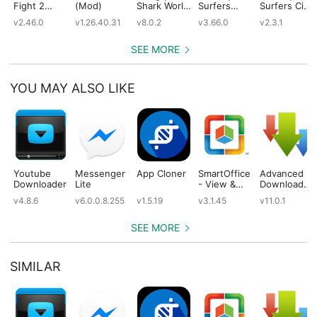
Fight 2
(Mod)
Shark World
Surfers
Surfers City
(Mod)
(Mod)
(Mod)
(Mod)
v2.46.0
v1.26.40.31
v8.0.2
v3.66.0
v2.3.1
SEE MORE
YOU MAY ALSO LIKE
Youtube
Messenger
App Cloner
SmartOffice
Advanced
Downloader
Lite
- View &
Download
Edit MS
Manager
v4.8.6
v6.0.0.8.255
v1.5.19
v3.1.45
v11.0.1
Office files
Pro
& PDFs
SEE MORE
SIMILAR