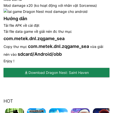
Mod damage x20 (ko hoạt động với nhân vật Sorceress)
Hướng dẫn
Tải file APK về cài đặt
Tải file data game về giải nén đc thư mục
com.metek.dnl.zqgame_sea
com.metek.dnl.zqgame_sea
Copy thư mục
vừa giải
sdcard/Android/obb
nén vào
Enjoy !
Download Dragon Nest: Saint Haven
HOT