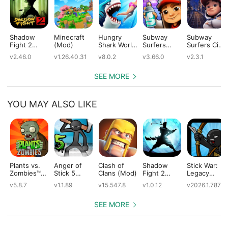
Shadow
Minecraft
Hungry
Subway
Subway
Fight 2
(Mod)
Shark World
Surfers
Surfers City
(Mod)
(Mod)
(Mod)
(Mod)
v2.46.0
v1.26.40.31
v8.0.2
v3.66.0
v2.3.1
SEE MORE
YOU MAY ALSO LIKE
Plants vs.
Anger of
Clash of
Shadow
Stick War:
Zombies™
Stick 5
Clans (Mod)
Fight 2
Legacy
(Mod)
(Mod)
Special
(Mod)
v5.8.7
v1.1.89
v15.547.8
v1.0.12
v2026.1.787
Edition
(Mod)
SEE MORE