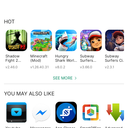
HOT
Shadow
Minecraft
Hungry
Subway
Subway
Fight 2
(Mod)
Shark World
Surfers
Surfers City
(Mod)
(Mod)
(Mod)
(Mod)
v2.46.0
v1.26.40.31
v8.0.2
v3.66.0
v2.3.1
SEE MORE
YOU MAY ALSO LIKE
Youtube
Messenger
App Cloner
SmartOffice
Advanced