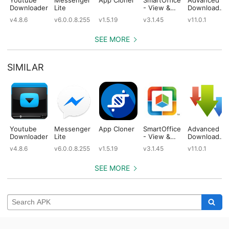
Downloader
Lite
- View &
Download
Edit MS
Manager
v4.8.6
v6.0.0.8.255
v1.5.19
v3.1.45
v11.0.1
Office files
Pro
& PDFs
SEE MORE
SIMILAR
Youtube
Messenger
App Cloner
SmartOffice
Advanced
Downloader
Lite
- View &
Download
Edit MS
Manager
v4.8.6
v6.0.0.8.255
v1.5.19
v3.1.45
v11.0.1
Office files
Pro
& PDFs
SEE MORE