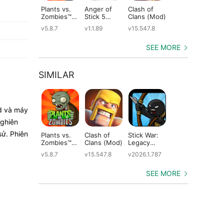
Plants vs.
Anger of
Clash of
Shadow
St
Zombies™
Stick 5
Clans (Mod)
Fight 2
Le
(Mod)
(Mod)
Special
(M
v5.8.7
v1.1.89
v15.547.8
v1.0.12
v2
Edition
(Mod)
SEE MORE
SIMILAR
id và máy
nghiên
sử. Phiên
Plants vs.
Clash of
Stick War:
Kingdom
Sti
Zombies™
Clans (Mod)
Legacy
Wars (Mod)
Wa
(Mod)
(Mod)
Le
v5.8.7
v15.547.8
v2026.1.787
v4.3.1
v2.
(M
SEE MORE