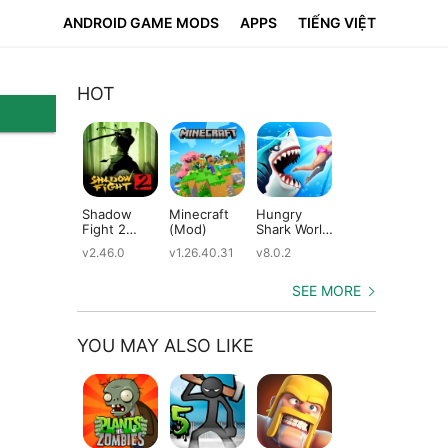
ANDROID GAME MODS
APPS
TIẾNG VIỆT
HOT
Shadow
Minecraft
Hungry
Subway
Su
Fight 2
(Mod)
Shark World
Surfers
Su
(Mod)
(Mod)
(Mod)
(M
v2.46.0
v1.26.40.31
v8.0.2
v3.66.0
v2.
SEE MORE
YOU MAY ALSO LIKE