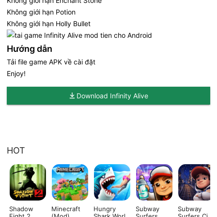
Không giới hạn Enchant Stone
Không giới hạn Potion
Không giới hạn Holly Bullet
Hướng dẫn
Tải file game APK về cài đặt
Enjoy!
Download Infinity Alive
HOT
Shadow
Minecraft
Hungry
Subway
Subway
Fight 2
(Mod)
Shark World
Surfers
Surfers City