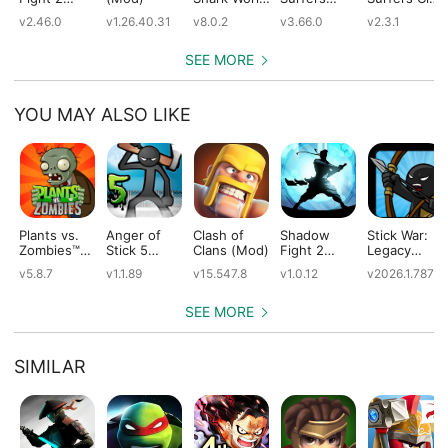
(Mod)
(Mod)
(Mod)
(Mod)
v2.46.0
v1.26.40.31
v8.0.2
v3.66.0
v2.3.1
SEE MORE
YOU MAY ALSO LIKE
Plants vs.
Anger of
Clash of
Shadow
Stick War:
Zombies™
Stick 5
Clans (Mod)
Fight 2
Legacy
(Mod)
(Mod)
Special
(Mod)
v5.8.7
v1.1.89
v15.547.8
v1.0.12
v2026.1.787
Edition
(Mod)
SEE MORE
SIMILAR