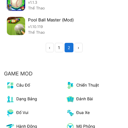
v1.1.3
Thể Thao
Pool Ball Master (Mod)
v1.10.119
Thể Thao
‹
1
2
›
GAME MOD
Câu Đố
Chiến Thuật
Dạng Bảng
Đánh Bài
Đố Vui
Đua Xe
Hành Động
Mô Phỏng