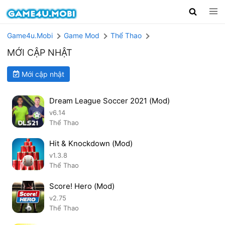
Game4u.Mobi
Game Mod
Thể Thao
MỚI CẬP NHẬT
Mới cập nhật
Dream League Soccer 2021 (Mod)
v6.14
Thể Thao
Hit & Knockdown (Mod)
v1.3.8
Thể Thao
Score! Hero (Mod)
v2.75
Thể Thao