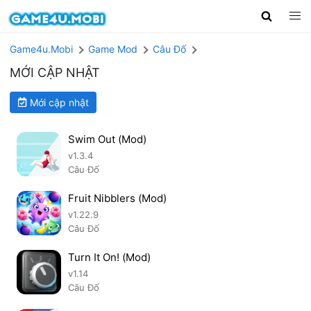
Game4u.Mobi
Game Mod
Câu Đố
MỚI CẬP NHẬT
Mới cập nhật
Swim Out (Mod)
v1.3.4
Câu Đố
Fruit Nibblers (Mod)
v1.22.9
Câu Đố
Turn It On! (Mod)
v1.14
Câu Đố