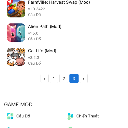
FarmVille: Harvest Swap (Mod)
v1.0.3422
Câu Đố
Alien Path (Mod)
v1.5.0
Câu Đố
Cat Life (Mod)
v3.2.3
Câu Đố
‹
1
2
3
›
GAME MOD
Câu Đố
Chiến Thuật