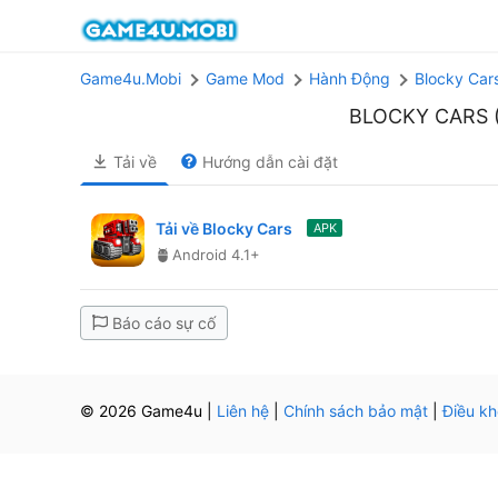
Game4u.Mobi
Game Mod
Hành Động
Blocky Car
BLOCKY CARS 
Tải về
Hướng dẫn cài đặt
Tải về Blocky Cars
APK
Android 4.1+
Báo cáo sự cố
© 2026 Game4u
|
Liên hệ
|
Chính sách bảo mật
|
Điều k